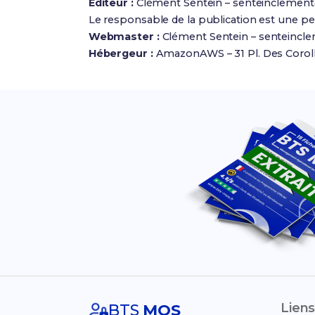
Éditeur :
Clément Sentein –
senteinclemen
Le responsable de la publication est une p
Webmaster :
Clément Sentein –
senteincl
Hébergeur :
AmazonAWS – 31 Pl. Des Coroll
Liens
BTS
MOS