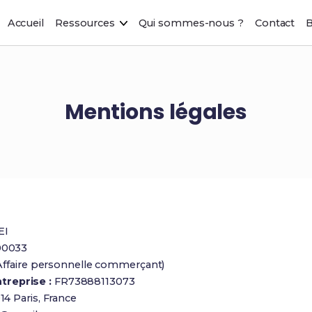
Accueil
Ressources
Qui sommes-nous ?
Contact
B
Mentions légales
EI
00033
(Affaire personnelle commerçant)
treprise :
FR73888113073
14 Paris, France