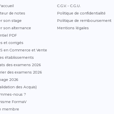
'accueil
C.G.V. - C.G.U.
teur de notes
Politique de confidentialité
r son stage
Politique de remboursement
r son alternance
Mentions légales
ntiel PDF
s et corrigés
TS en Commerce et Vente
des établissements
ats des examens 2026
rier des examens 2026
page 2026
alidation des Acquis)
ommes-nous ?
anisme FormaV
e membre