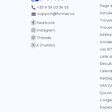
Page d
+33 9 39 03 36 55
Simula
support@formav.co
Trouve
Facebook
Trouve
Instagram
Référe
Threads
Annale
X (Twitter)
Les B
Liste 
Résult
Calend
Rattra
VAE (V
Qui s
L'org
Espac